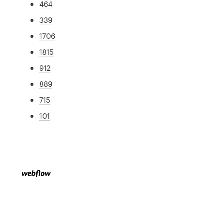
464
339
1706
1815
912
889
715
101