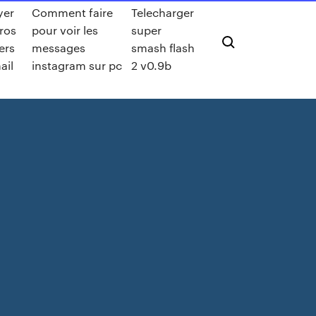
yer
Comment faire
Telecharger
ros
pour voir les
super
ers
messages
smash flash
ail
instagram sur pc
2 v0.9b