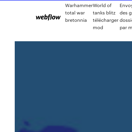
Warhammer
World of
Envo
total war
tanks blitz
des g
bretonnia
télécharger
dossi
mod
par m