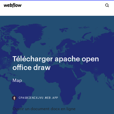
Télécharger apache open
office draw
Map
CPASBIENIXJVU.WEB.APP
Ouvrir un document docx en ligne