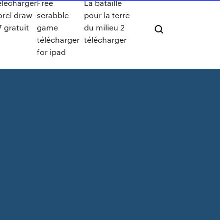
élécharger
Free
La bataille
orel draw
scrabble
pour la terre
7 gratuit
game
du milieu 2
télécharger
télécharger
for ipad