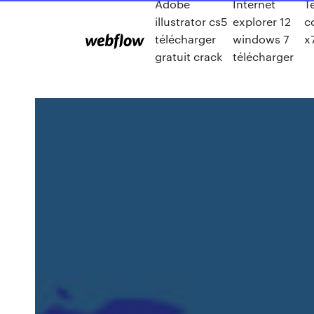
Adobe
Internet
T
illustrator cs5
explorer 12
c
télécharger
windows 7
x
gratuit crack
télécharger